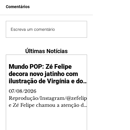
Comentários
Escreva um comentário
Últimas Notícias
Mundo POP: Zé Felipe
decora novo jatinho com
ilustração de Virgínia e dos
filhos
07/08/2026
Reprodução/Instagram/@zefelip
e Zé Felipe chamou a atenção dos
seguidores ao revelar um detalhe
especial de sua nova aeronave. O
cantor compartilhou nesta