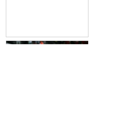
quinta-feira, 6, registros do
jatinho recém-adquirido e
mostrou que decidiu personalizar
o espaço com uma ilustração que
reúne Virginia Fonseca e os três
filhos que eles tiveram juntos:
Maria Alice, Maria Flor e José
Leonardo. Na imagem, aparecem
os apelidos dos integrantes da
família, entre eles "Papai",
"Mamãe",
Athletico é atropelado pelo
Vitória e está fora da Copa
do Brasil
06/08/2026 Furacão não segurou
a vantagem, foi goleado por 4x0