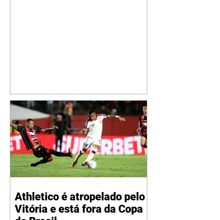
seguidores ao revelar um detalhe
especial de sua nova aeronave. O
cantor compartilhou nesta
quinta-feira, 6, registros do
jatinho recém-adquirido e
mostrou que decidiu personalizar
o espaço com uma ilustração que
reúne Virginia Fonseca e os três
filhos que eles tiveram juntos:
Maria Alice, Maria Flor e José
Leonardo. Na imagem, aparecem
os apelidos dos integrantes da
família, entre eles "Papai",
"Mamãe",
Athletico é atropelado pelo
Vitória e está fora da Copa