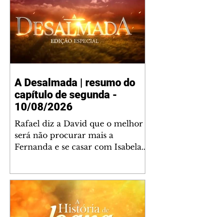
A Desalmada | resumo do
capítulo de segunda -
10/08/2026
Rafael diz a David que o melhor
será não procurar mais a
Fernanda e se casar com Isabela.
Júlia diz a Otávio que sua esposa
desconfia que ele tem uma
amante. Diante do túmulo de
Santiago, Fernanda diz que quer
justiça para ele mas, ao mesmo
tempo, se apaixonou por Rafael.