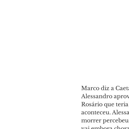
Marco diz a Caeta
Alessandro aprove
Rosário que teria
aconteceu. Aless
morrer percebeu 
vai embora chora