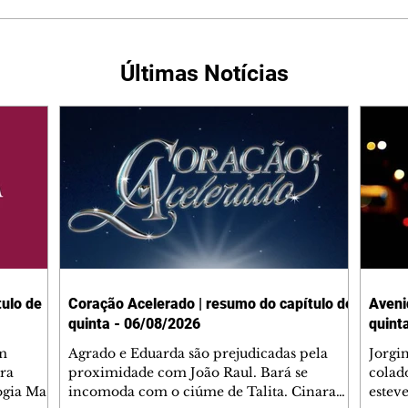
Últimas Notícias
ulo de
Coração Acelerado | resumo do capítulo de
Aveni
quinta - 06/08/2026
quint
m
Agrado e Eduarda são prejudicadas pela
Jorgi
ra
proximidade com João Raul. Bará se
colad
ogia Mau
incomoda com o ciúme de Talita. Cinara
estev