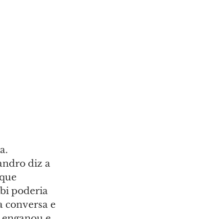
a. 
andro diz a 
 que 
bi poderia 
 conversa e 
 enganou e 