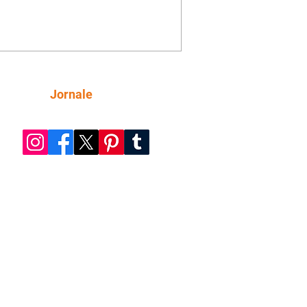
mações sobre Rita. Nina despista Max
cura Jorginho, mas não o encontra.
se muda para a casa de Jorginho.
isa pensa em reconquistar Silas.
nes diz a Roni e Leandro que o
ro Tavinho Nunes assistirá ao jogo.
ica e Noêmia perseguem Cadinho na
Siga
Jornale
 deserta. Dolores sugere que Roni peça
n em casamento. Cadinho consegue
da praia