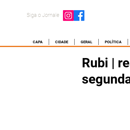
Siga o Jornale
CAPA
CIDADE
GERAL
POLÍTICA
Rubi | r
segunda