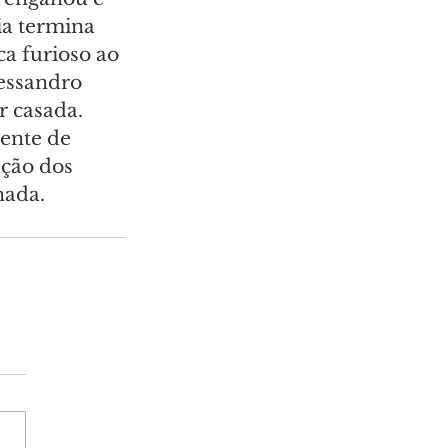
ia termina 
ca furioso ao 
essandro 
 casada. 
ente de 
ação dos 
nada.