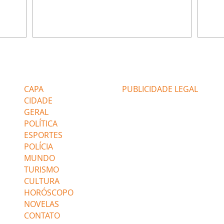
e Rafael
desabafa com Ronei e decide passar uns
infor
dias na casa de Palhares. Agrado pede para
e pro
 casal.
ter uma conversa com Eduarda. Janete
Iran 
 de
confronta Zilá, que garante à irmã que não
Monal
o marido
conhece Verônica. Ronei reconhece uma
Dióge
 seu
possível bolsa de Zilá entre os pertences de
olhei
l
Verônica, e liga para Cinara. Agrado pensa
Verôn
Editorias
Editais Certificados
ntar no
em desfazer sua dupla com Eduarda para
praia
 o
ajudar João Raul sem prejudicar a amiga.
Suele
CAPA
PUBLICIDADE LEGAL
fugir 
CIDADE
GERAL
POLÍTICA
ESPORTES
POLÍCIA
MUNDO
TURISMO
CULTURA
HORÓSCOPO
NOVELAS
CONTATO