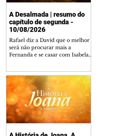
A Desalmada | resumo do
capítulo de segunda -
10/08/2026
Rafael diz a David que o melhor
será não procurar mais a
Fernanda e se casar com Isabela.
Júlia diz a Otávio que sua esposa
desconfia que ele tem uma
amante. Diante do túmulo de
Santiago, Fernanda diz que quer
justiça para ele mas, ao mesmo
tempo, se apaixonou por Rafael.
Martina critica David por ainda
não conhecer Clara e Sandra.
Fernanda confessa a Joana que
não consegue parar de pensar em
A História de Joana, A
Rafael. Isabela e Rafael garantem