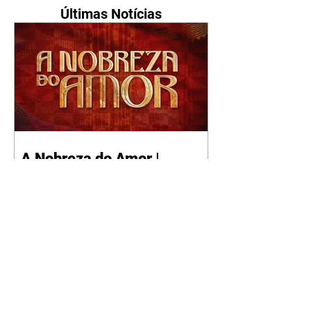
Últimas Notícias
A Nobreza do Amor |
resumo do capítulo de sexta
- 07/08/2026
Omar afirma a Tonho que lutará
pelo amor de Alika. Salma
repreende Miguel e Fátima por
terem sido rudes com Omar.
Maria Helena aconselha Manoel
sobre seu namoro com Ana