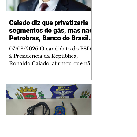
Caiado diz que privatizaria
segmentos do gás, mas não
Petrobras, Banco do Brasil e
Caixa
07/08/2026 O candidato do PSD
à Presidência da República,
Ronaldo Caiado, afirmou que não
privatizaria a Petrobras, o Banco
do Brasil e a Caixa Econômica
Federal, mas admitiu a
privatização de segmentos do gás,
se eleito. As declarações
ocorreram nesta sexta-feira, 7,
durante sabatina da GloboNews.
Ao ser questionado sobre vender
partes da Petrobras, Caiado
respondeu: "Depende. A