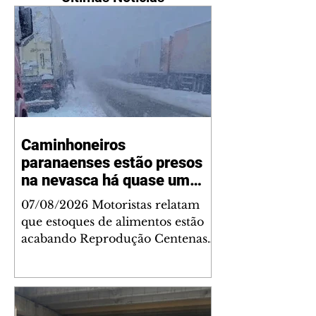
Caminhoneiros
paranaenses estão presos
na nevasca há quase um
mês
07/08/2026 Motoristas relatam
que estoques de alimentos estão
acabando Reprodução Centenas
de caminhoneiros estão presos
por conta da nevasca em regiões
de fronteira na Argentina e no
Chile, e enfrentam um cenário de