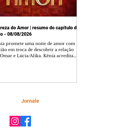
reza do Amor | resumo do capítulo de
o - 08/08/2026
nia promete uma noite de amor com
tião em troca de descobrir a relação
 Omar e Lúcia/Alika. Kênia acredita
inta esteja mesmo ao lado de Jendal, e
o convite para jantar com os dois.
 desabafa com Casemiro e conta que
ília de Lúcia/Alika tem uma dívida
mar. Ana Maria vai à casa de Manoel
estratada por Fortunato. José e Omar
tam sobre a possível jazida de
Siga
Jornale
tênio na região. Virgínia provoca
nes na frente de Marta. Binta s