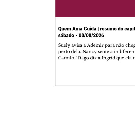
Quem Ama Cuida | resumo do capít
sábado - 08/08/2026
Suely avisa a Ademir para não che
perto dela. Nancy sente a indiferen
Camilo. Tiago diz a Ingrid que ela
competência para presidir a joalher
André conta a Pedro que a associaç
advogados expulsou Ademir. Laure
contrata Adriana para servir no
restaurante. Adriana vê Pedro e Br
restaurante. Bruna provoca Adrian
pede ajuda a André para marcar u
Contato comercial
encontro com Suely. Adriana diz a 
mmjornale@gmail.com
que está feliz trabalhando no resta
Telefone: (41) 99978-9956
Nanc
Redação