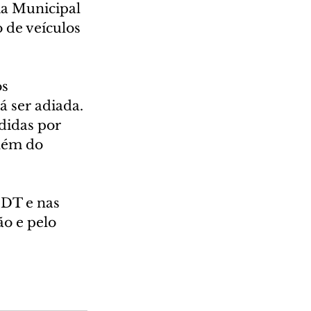
ia Municipal 
 de veículos 
s 
 ser adiada.
didas por 
lém do 
o e pelo 