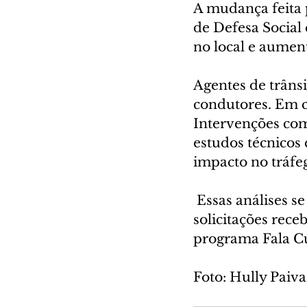
A mudança feita 
de Defesa Social 
no local e aumen
Agentes de trânsi
condutores. Em c
Intervenções com
estudos técnicos 
impacto no tráfe
 Essas análises se baseiam no monitoramento realizado pela SMDT e nas 
solicitações rece
programa Fala Cu
Foto: Hully Pai