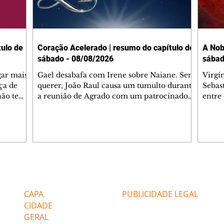
ulo de
Coração Acelerado | resumo do capítulo de
A Nob
sábado - 08/08/2026
sábad
gar mais
Gael desabafa com Irene sobre Naiane. Sem
Virgí
ça de
querer, João Raul causa um tumulto durante
Sebas
 não tem
a reunião de Agrado com um patrocinador.
entre
ia.
Zilá orienta Osmar a seguir Cinara, que
que B
ão de
percebe a movimentação e alerta Ronei.
nega 
ntino
Palhares confronta Cinara sobre a
Tonho
aproximação com Ronei. Eduarda pensa
a fam
una no
em pedir a Valéria para ficar com Sol. Gael
com O
a. Dora
decide terminar com Naiane. João Raul
e é d
m
inventa para Agrado que não está
comen
Editorias
Editais Certificados
Lyris
conseguindo conviver com seu sucesso, e
tungs
urante de
termina o relacionamento dos dois.
Dióge
CAPA
PUBLICIDADE LEGAL
CIDADE
GERAL