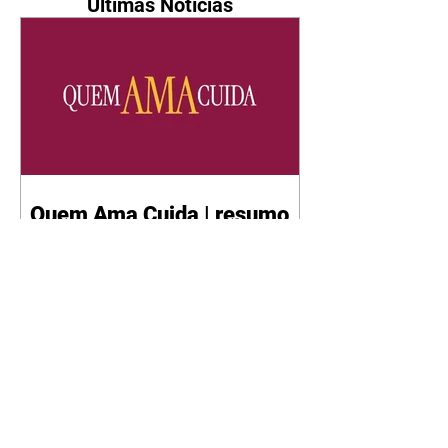
Últimas Notícias
Quem Ama Cuida | resumo
do capítulo de sábado -
08/08/2026
Suely avisa a Ademir para não
chegar mais perto dela. Nancy
sente a indiferença de Camilo.
Tiago diz a Ingrid que ela não
tem competência para presidir a
joalheria. André conta a Pedro
que a associação de advogados