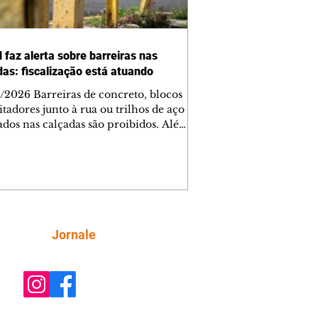
 faz alerta sobre barreiras nas
das: fiscalização está atuando
/2026 Barreiras de concreto, blocos
tadores junto à rua ou trilhos de aço
lados nas calçadas são proibidos. Além
rem obstáculos para a livre circulação
destres, essas estruturas podem causar
rar acidentes de trânsito — e os
ietários dos imóveis podem ser
sabilizados. O alerta é do Instituto de
isa e Planejamento de Ponta Grossa
), que está intensificando a
Siga
Jornale
ização sobre as calçadas, o que inclui
 barreiras. Um ca