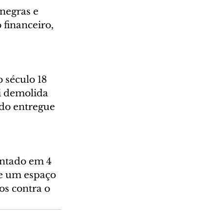
negras e 
 financeiro, 
 século 18 
i demolida 
ndo entregue 
antado em 4 
e um espaço 
s contra o 