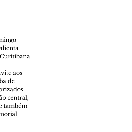
mingo 
alienta 
Curitibana.
vite aos 
ba de 
iorizados 
o central, 
, e também 
morial 