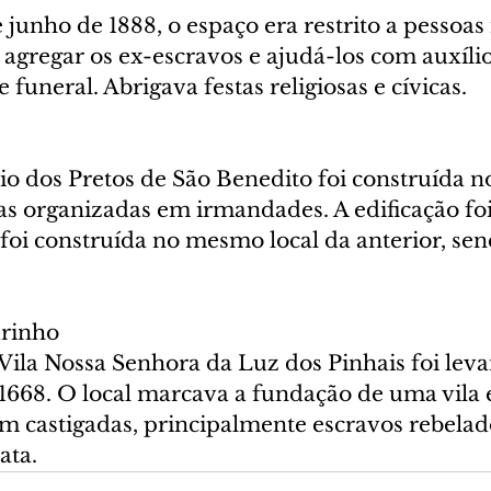
unho de 1888, o espaço era restrito a pessoas 
e agregar os ex-escravos e ajudá-los com auxílio
e funeral. Abrigava festas religiosas e cívicas. 
io dos Pretos de São Benedito foi construída no
as organizadas em irmandades. A edificação fo
 foi construída no mesmo local da anterior, se
urinho
Vila Nossa Senhora da Luz dos Pinhais foi lev
668. O local marcava a fundação de uma vila 
m castigadas, principalmente escravos rebelado
ata.