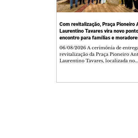
Com revitalização, Praça Pioneiro 
Laurentino Tavares vira novo pont
encontro para famílias e moradore
Jardim Liberdade
06/08/2026 A cerimônia de entreg
revitalização da Praça Pioneiro An
Laurentino Tavares, localizada no
cruzamento da Avenida dos Palma
as ruas Laudelino Pedro da Silva e 
Chrisóstomo Capinan, no Jardim
Liberdade, ocorreu nesta quinta-fei
espaço recebeu melhorias que amp
opções de lazer e convivência da
Contato comercial
comunidade, tornando a praça mai
mmjornale@gmail.com
acessível, segura e confortável para
Telefone: (41) 99978-9956
moradores de todas as idades. Entre
intervenções estão a instalação d
Redação
E-mail:
redacaojornale@gmail.com