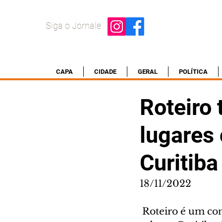
Siga o Jornale
CAPA
CIDADE
GERAL
POLÍTICA
Roteiro 
lugares
Curitiba
18/11/2022
 Roteiro é um convite aos turistas e moradores conhecerem um pouco mais 