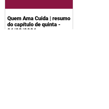
Quem Ama Cuida | resumo
do capítulo de quinta -
06/08/2026
Pedro percebe que Bruna tomou
um remédio para dormir. Joel
demonstra interesse por Adriana.
Fernando elogia Mau Mau. Bia
não gosta quando Brigitte e
Rafael se sentam à mesa com ela
e César, atrapalhando o jantar
romântico do casal. Bruna se
aproveita da preocupação de
Pedro com sua saúde para
manter o marido ao seu lado.
Elenice acusa Rosa por seu
desentendimento com Adriana.