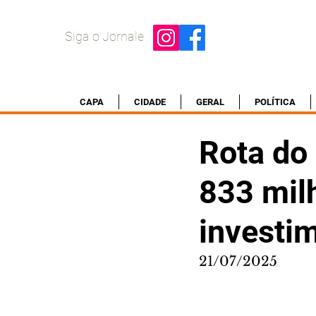
Siga o Jornale
CAPA
CIDADE
GERAL
POLÍTICA
Rota do 
833 mil
investi
21/07/2025