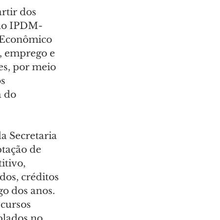
rtir dos 
no IPDM-
 Econômico 
a, emprego e 
es, por meio 
s 
 do 
a Secretaria 
ptação de 
tivo, 
os, créditos 
o dos anos. 
ecursos 
lados no 