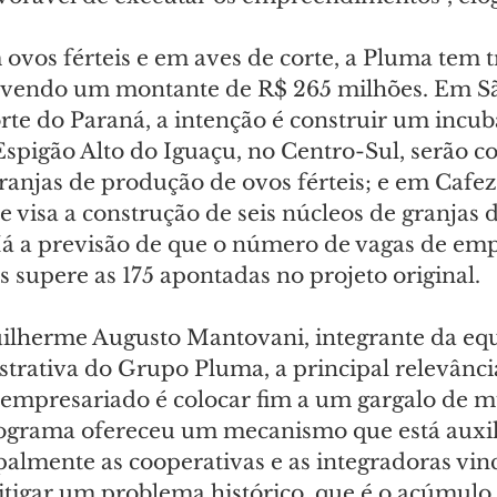
ovos férteis e em aves de corte, a Pluma tem tr
lvendo um montante de R$ 265 milhões. Em Sã
rte do Paraná, a intenção é construir um incub
Espigão Alto do Iguaçu, no Centro-Sul, serão c
ranjas de produção de ovos férteis; e em Cafeza
e visa a construção de seis núcleos de granjas
 Há a previsão de que o número de vagas de emp
s supere as 175 apontadas no projeto original.
ilherme Augusto Mantovani, integrante da equ
strativa do Grupo Pluma, a principal relevânci
 empresariado é colocar fim a um gargalo de m
ograma ofereceu um mecanismo que está auxil
palmente as cooperativas e as integradoras vin
itigar um problema histórico, que é o acúmulo 