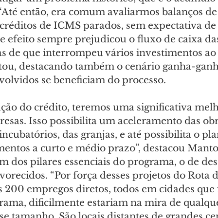
 “Até então, era comum avaliarmos balanços d
réditos de ICMS parados, sem expectativa de
e efeito sempre prejudicou o fluxo de caixa da
s de que interrompeu vários investimentos ao 
tou, destacando também o cenário ganha-ganh
volvidos se beneficiam do processo.
ão do crédito, teremos uma significativa melh
esas. Isso possibilita um aceleramento das obr
ncubatórios, das granjas, e até possibilita o p
mentos a curto e médio prazo”, destacou Manto
um dos pilares essenciais do programa, o de de
orecidos. “Por força desses projetos do Rota d
 200 empregos diretos, todos em cidades que 
rama, dificilmente estariam na mira de qualque
e tamanho. São locais distantes de grandes cen