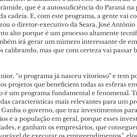
âmide, que é a autossuficiência do Paraná na
da cadeia. E, com este programa, a gente vai co
tizou o diretor-executivo da Seara, José Antônio 
to alto porque é um processo altamente tecnif
ambém irá gerar um número interessante de em
s calibrando, mas que com certeza vai passar b
ior, “o programa já nasceu vitorioso” e tem po
os projetos que beneficiem todas as esferas en
so é um programa fundamental e fenomenal. Tr
das características mais relevantes para um p
 Ganha o governo, que traz investimentos para 
s e a população em geral, porque esses inves
dades, e ganham os empresários, que consegue
vorável de executar os empreendimentos”, elo