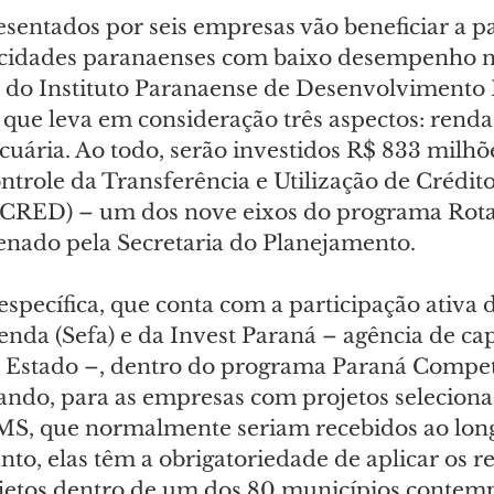
sentados por seis empresas vão beneficiar a pa
cidades paranaenses com baixo desempenho 
 do Instituto Paranaense de Desenvolvimento
) que leva em consideração três aspectos: rend
uária. Ao todo, serão investidos R$ 833 milhõ
trole da Transferência e Utilização de Crédito
CRED) – um dos nove eixos do programa Rota
enado pela Secretaria do Planejamento.
specífica, que conta com a participação ativa d
nda (Sefa) e da Invest Paraná – agência de ca
 Estado –, dentro do programa Paraná Competi
ando, para as empresas com projetos selecionad
CMS, que normalmente seriam recebidos ao long
anto, elas têm a obrigatoriedade de aplicar os r
jetos dentro de um dos 80 municípios contemp