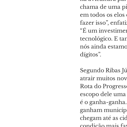
chama de uma pir
em todos os elos 
fazer isso”, enfa
“É um investimen
tecnológico. E t
nós ainda estamo
dígitos”.
Segundo Ribas Jún
atrair muitos nov
Rota do Progres
escopo dele uma 
é o ganha-ganha.
ganham município
chegam até as ci
condição mais fa