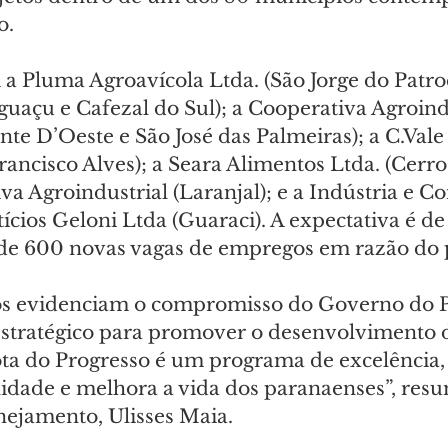
. 
 a Pluma Agroavícola Ltda. (São Jorge do Patroc
guaçu e Cafezal do Sul); a Cooperativa Agroind
te D’Oeste e São José das Palmeiras); a C.Vale
rancisco Alves); a Seara Alimentos Ltda. (Cerro 
a Agroindustrial (Laranjal); e a Indústria e C
cios Geloni Ltda (Guaraci). A expectativa é de 
 de 600 novas vagas de empregos em razão do
os evidenciam o compromisso do Governo do 
stratégico para promover o desenvolvimento 
ta do Progresso é um programa de excelência,
lidade e melhora a vida dos paranaenses”, resu
nejamento, Ulisses Maia.