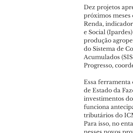
Dez projetos apre
próximos meses 
Renda, indicador
e Social (Ipardes
produção agropec
do Sistema de Con
Acumulados (SIS
Progresso, coord
Essa ferramenta e
de Estado da Faze
investimentos do
funciona antecip
tributários do I
Para isso, no ent
nesses novos pro