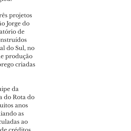
ês projetos 
o Jorge do 
atório de 
onstruídos 
l do Sul, no 
 de produção 
rego criadas 
ipe da 
a do Rota do 
uitos anos 
iando as 
culadas ao 
de créditos 