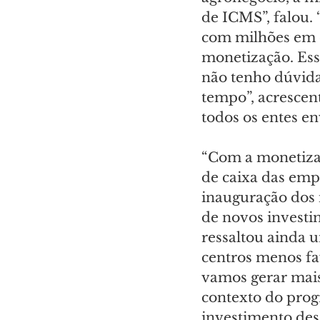
de ICMS”, falou.
com milhões em c
monetização. Ess
não tenho dúvida
tempo”, acrescen
todos os entes en
“Com a monetizaç
de caixa das empr
inauguração dos i
de novos investi
ressaltou ainda 
centros menos fav
vamos gerar mais
contexto do prog
investimento dess