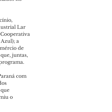
ínio, 
ustrial Lar 
 Cooperativa 
Azul); a 
omércio de 
que, juntas, 
 programa.
Paraná com 
dos 
 que 
miu o 