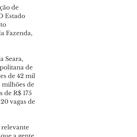
ção de 
O Estado 
to 
da Fazenda, 
 Seara, 
politana de 
es de 42 mil 
 milhões de 
s de R$ 175 
120 vagas de 
 relevante 
 que a gente 