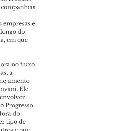
e companhias 
 
s empresas e 
longo do 
a, em que 
ora no fluxo 
as, a 
lanejamento 
nvani. Ele 
senvolver 
o Progresso, 
fora do 
r tipo de 
tros e que 