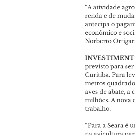
“A atividade agr
renda e de mudar
antecipa o pagam
econômico e soci
Norberto Ortigar
INVESTIMENT
previsto para se
Curitiba. Para le
metros quadrados
aves de abate, a
milhões. A nova e
trabalho.
“Para a Seara é 
na avicultura par