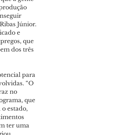
 produção 
nseguir 
Ribas Júnior. 
icado e 
pregos, que 
em dos três 
tencial para 
volvidas. “O 
az no 
rograma, que 
o estado, 
timentos 
m ter uma 
giou.