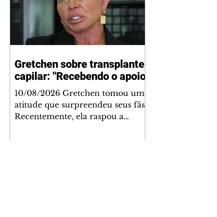
Gretchen sobre transplante
capilar: "Recebendo o apoio"
10/08/2026 Gretchen tomou uma
atitude que surpreendeu seus fãs.
Recentemente, ela raspou a
cabeça para fazer um implante.
No último domingo (9), ela
concedeu uma entrevista
exclusiva ao Domingo
Espetacular e falou sobre o
assunto. Em entrevista à atração
da Record, ela falou que não foi
fácil tomar essa atitude. Ela falou