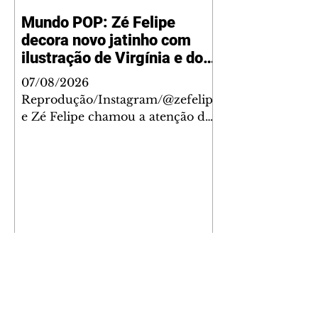
Mundo POP: Zé Felipe
decora novo jatinho com
ilustração de Virgínia e dos
filhos
07/08/2026
Reprodução/Instagram/@zefelip
e Zé Felipe chamou a atenção dos
seguidores ao revelar um detalhe
especial de sua nova aeronave. O
cantor compartilhou nesta
quinta-feira, 6, registros do
jatinho recém-adquirido e
mostrou que decidiu personalizar
o espaço com uma ilustração que
reúne Virginia Fonseca e os três
filhos que eles tiveram juntos:
Maria Alice, Maria Flor e José
Leonardo. Na imagem, aparecem