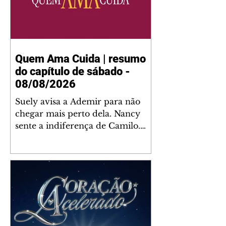
Quem Ama Cuida | resumo
do capítulo de sábado -
08/08/2026
Suely avisa a Ademir para não
chegar mais perto dela. Nancy
sente a indiferença de Camilo.
Tiago diz a Ingrid que ela não
tem competência para presidir a
joalheria. André conta a Pedro
que a associação de advogados
expulsou Ademir. Laurentino
contrata Adriana para servir no
restaurante. Adriana vê Pedro e
Bruna no restaurante. Bruna