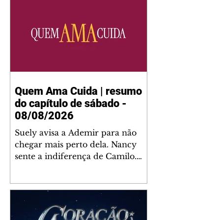
Quem Ama Cuida | resumo
do capítulo de sábado -
08/08/2026
Suely avisa a Ademir para não
chegar mais perto dela. Nancy
sente a indiferença de Camilo.
Tiago diz a Ingrid que ela não
tem competência para presidir a
joalheria. André conta a Pedro
que a associação de advogados
expulsou Ademir. Laurentino