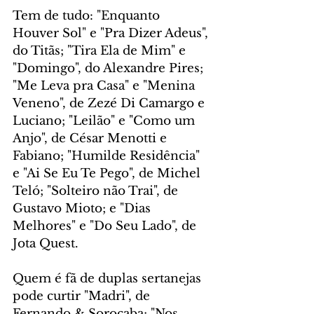
Tem de tudo: "Enquanto 
Houver Sol" e "Pra Dizer Adeus", 
do Titãs; "Tira Ela de Mim" e 
"Domingo", do Alexandre Pires; 
"Me Leva pra Casa" e "Menina 
Veneno", de Zezé Di Camargo e 
Luciano; "Leilão" e "Como um 
Anjo", de César Menotti e 
Fabiano; "Humilde Residência" 
e "Ai Se Eu Te Pego", de Michel 
Teló; "Solteiro não Trai", de 
Gustavo Mioto; e "Dias 
Melhores" e "Do Seu Lado", de 
Jota Quest.
Quem é fã de duplas sertanejas 
pode curtir "Madri", de 
Fernando & Sorocaba; "Nos 