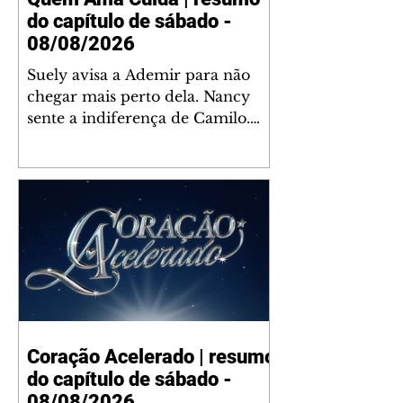
do capítulo de sábado -
08/08/2026
Suely avisa a Ademir para não
chegar mais perto dela. Nancy
sente a indiferença de Camilo.
Tiago diz a Ingrid que ela não
tem competência para presidir a
joalheria. André conta a Pedro
que a associação de advogados
expulsou Ademir. Laurentino
contrata Adriana para servir no
restaurante. Adriana vê Pedro e
Bruna no restaurante. Bruna
provoca Adriana. Dora pede
ajuda a André para marcar um
Coração Acelerado | resumo
encontro com Suely. Adriana diz
do capítulo de sábado -
a Lyris que está feliz trabalhando
no restaurante de Nanc
08/08/2026