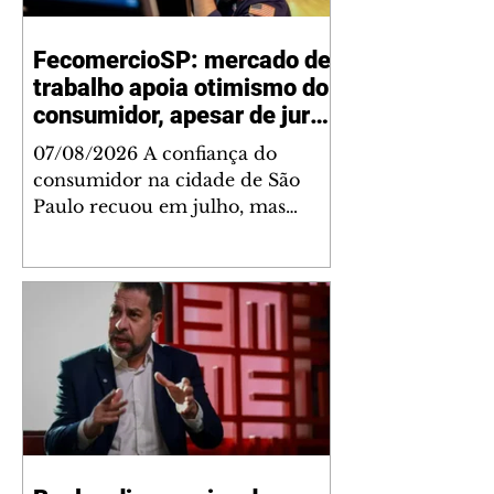
FecomercioSP: mercado de
trabalho apoia otimismo do
consumidor, apesar de juros
e inflação
07/08/2026 A confiança do
consumidor na cidade de São
Paulo recuou em julho, mas
permaneceu em patamar de
otimismo, sustentada pelo
mercado de trabalho. Ainda
assim, a combinação de juros
elevados, inflação concentrada
em itens essenciais e alto
comprometimento da renda vem
levando as famílias a adotar uma
postura mais criteriosa nas
decisões de compra, segundo a