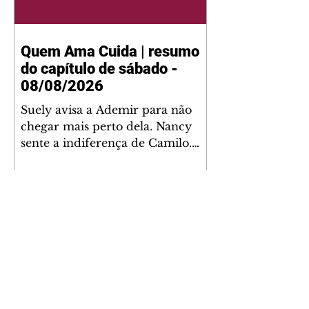
Quem Ama Cuida | resumo
do capítulo de sábado -
08/08/2026
Suely avisa a Ademir para não
chegar mais perto dela. Nancy
sente a indiferença de Camilo.
Tiago diz a Ingrid que ela não
tem competência para presidir a
joalheria. André conta a Pedro
que a associação de advogados
expulsou Ademir. Laurentino
contrata Adriana para servir no
restaurante. Adriana vê Pedro e
Bruna no restaurante. Bruna
provoca Adriana. Dora pede
ajuda a André para marcar um