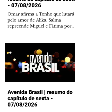
- 07/08/2026
Omar afirma a Tonho que lutará
pelo amor de Alika. Salma
repreende Miguel e Fátima por
terem sido rudes com Omar.
Maria Helena aconselha Manoel
sobre seu namoro com Ana
Maria. Pressionado, Bakari revela
a Jendal que Chinua esteve em
terras inimigas. Omar pede que
Alika o acompanhe até a agência
bancária. Chinua alerta Dumi,
Akin e Ladisa sobre as
desconfianças de Jendal, que
Avenida Brasil | resumo do
sonda Pascoal sobre seu
capítulo de sexta -
conselheiro. Chinua sugere que
Kênia reveja sua decisão de se
07/08/2026
juntar aos rebel