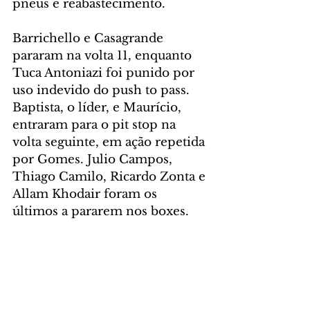
pneus e reabastecimento.
Barrichello e Casagrande 
pararam na volta 11, enquanto 
Tuca Antoniazi foi punido por 
uso indevido do push to pass. 
Baptista, o líder, e Maurício, 
entraram para o pit stop na 
volta seguinte, em ação repetida 
por Gomes. Julio Campos, 
Thiago Camilo, Ricardo Zonta e 
Allam Khodair foram os 
últimos a pararem nos boxes.
Após todos visitarem os boxes, 
Camilo tomou a liderança da 
prova, dividindo curva com 
Baptista, Di Mauro, Campos e 