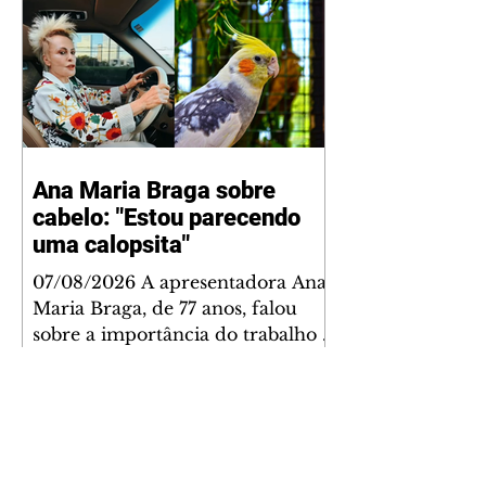
Ana Maria Braga sobre
cabelo: "Estou parecendo
uma calopsita"
07/08/2026 A apresentadora Ana
Maria Braga, de 77 anos, falou
sobre a importância do trabalho e
o que ele representa em sua vida.
A veterana chegou à TV Globo
em 1999 e continua fazendo
sucesso no período matinal. A
comunicadora global começou o