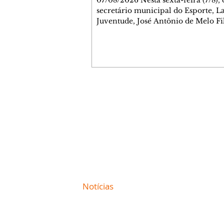
07/08/2026 Nesta sexta-feira (7/8),
secretário municipal do Esporte, L
Juventude, José Antônio de Melo Fi
a entrega de 5.873 fraldas geriátrica
arrecadadas durante a Campanha 
Atenção à Pessoa Idosa à Fundação
Social (FAS). A doação é uma contr
social de atletas, paratletas, técnicos
instituições contemplados pela Lei
Municipal de Incentivo ao Esporte.
Contato comercial
fraldas serão destinadas às unidade
mmjornale@gmail.com
que atendem pessoas idosas e tam
Telefone: (41) 99978-9956
Redação
E-mail:
redacaojornale@gmail.com
Site de
Notícias
de Curitiba / Paraná