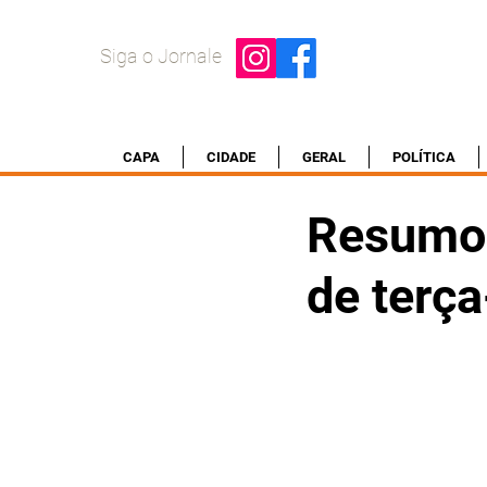
Siga o Jornale
CAPA
CIDADE
GERAL
POLÍTICA
Resumo 
de terça