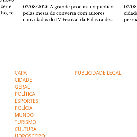
 o novo
azer e
07/08/2026 A grande procura do público
07/08
lho, fez
pelas mesas de conversa com autores
cidad
s
convidados do IV Festival da Palavra de
perma
de
Curitiba levou a Fundação Cultural de
suste
 de Ação
Curitiba a ampliar a estrutura do evento. A
assim
apartida
partir desta sexta-feira (7/8), um telão com
infla
 e
transmissão simultânea será instalado na
alto 
área externa, ao lado do Teatro do
levan
 As
Memorial de Curitiba, para que mais
mais 
Editorias
Editais Certificados
s da FAS
pessoas possam acompanhar gratuitamente
segun
bém
a programação. A medida foi adotada
Servi
CAPA
PUBLICIDADE LEGAL
depois que o Teatro do Memorial, com
(Feco
CIDADE
capacidade pa
GERAL
POLÍTICA
ESPORTES
POLÍCIA
MUNDO
TURISMO
CULTURA
HORÓSCOPO