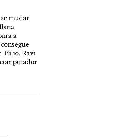
 se mudar 
Ilana 
ara a 
 consegue 
 Túlio. Ravi 
o computador 