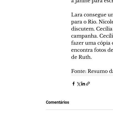
a Janine para esc
Lara consegue u
para o Rio. Nicol
discutem. Cecíli
campanha. Cecíli
fazer uma cópia 
encontra fotos d
de Ruth.
Fonte: Resumo d
Comentários