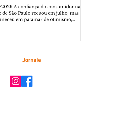
/2026 A confiança do consumidor na
e de São Paulo recuou em julho, mas
neceu em patamar de otimismo,
ntada pelo mercado de trabalho. Ainda
, a combinação de juros elevados,
ção concentrada em itens essenciais e
comprometimento da renda vem
do as famílias a adotar uma postura
criteriosa nas decisões de compra,
Siga
Jornale
do a Federação do Comércio de Bens,
ços e Turismo do Estado de São Paulo
mercioSP). O Índice de Confiança do