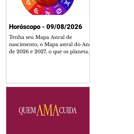
Horóscopo - 09/08/2026
Tenha seu Mapa Astral de
nascimento, o Mapa astral do Ano
de 2026 e 2027, o que os planetas
indicam para o seu: Trabalho,
Amor, Dinheiro, Saúde e Família.
Estudo com 35 páginas. Adquira
já através da nossa loja virtual ou
na loja física: rua Emiliano
Perneta 30 – loja 21 – galeria
Cezar Franco – centro –
Curitiba. Você pode pedir
também através do nosso
Whatsapp e receber seu livro
virtual: (41) 99719-0645. Escute o