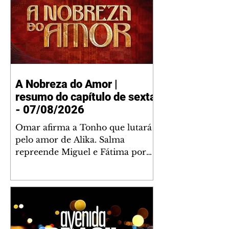
A Nobreza do Amor |
resumo do capítulo de sexta
- 07/08/2026
Omar afirma a Tonho que lutará
pelo amor de Alika. Salma
repreende Miguel e Fátima por
terem sido rudes com Omar.
Maria Helena aconselha Manoel
sobre seu namoro com Ana
Maria. Pressionado, Bakari revela
a Jendal que Chinua esteve em
terras inimigas. Omar pede que