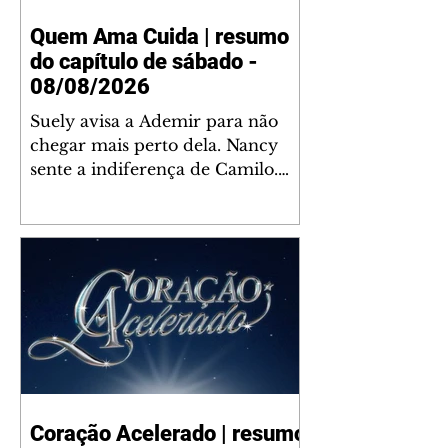
Quem Ama Cuida | resumo
do capítulo de sábado -
08/08/2026
Suely avisa a Ademir para não
chegar mais perto dela. Nancy
sente a indiferença de Camilo.
Tiago diz a Ingrid que ela não
tem competência para presidir a
joalheria. André conta a Pedro
que a associação de advogados
expulsou Ademir. Laurentino
contrata Adriana para servir no
restaurante. Adriana vê Pedro e
Bruna no restaurante. Bruna
provoca Adriana. Dora pede
ajuda a André para marcar um
Coração Acelerado | resumo
encontro com Suely. Adriana diz