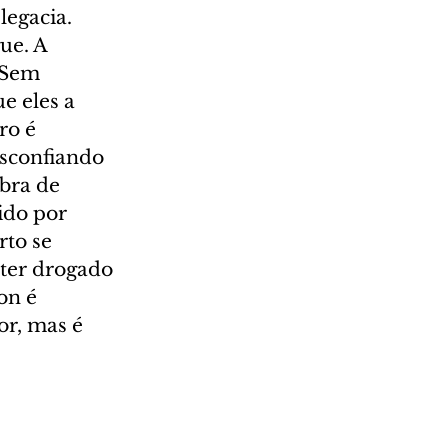
legacia. 
ue. A 
 Sem 
e eles a 
ro é 
sconfiando 
bra de 
ido por 
to se 
ter drogado 
on é 
or, mas é 