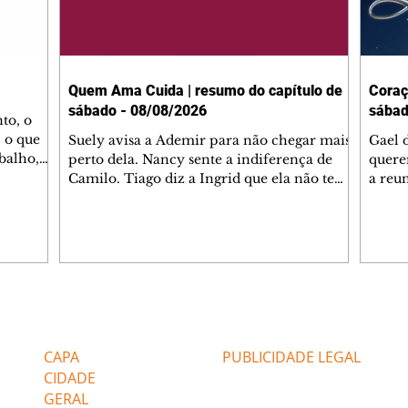
Quem Ama Cuida | resumo do capítulo de
Coraç
sábado - 08/08/2026
sábad
to, o
 o que
Suely avisa a Ademir para não chegar mais
Gael 
balho,
perto dela. Nancy sente a indiferença de
quere
studo
Camilo. Tiago diz a Ingrid que ela não tem
a reu
da nossa
competência para presidir a joalheria.
Zilá 
miliano
André conta a Pedro que a associação de
perce
r Franco
advogados expulsou Ademir. Laurentino
Palha
ir
contrata Adriana para servir no
aprox
 e
restaurante. Adriana vê Pedro e Bruna no
em pe
-0645.
restaurante. Bruna provoca Adriana. Dora
decid
através
pede ajuda a André para marcar um
inven
Editorias
Editais Certificados
encontro com Suely. Adriana diz a Lyris
conse
que está feliz trabalhando no restaurante de
termi
CAPA
PUBLICIDADE LEGAL
Nanc
CIDADE
GERAL