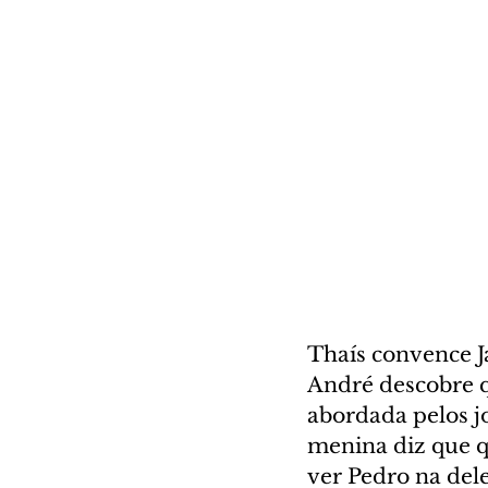
Thaís convence J
André descobre q
abordada pelos jo
menina diz que q
ver Pedro na del