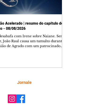
ão Acelerado | resumo do capítulo de
o - 08/08/2026
desabafa com Irene sobre Naiane. Sem
r, João Raul causa um tumulto durante
nião de Agrado com um patrocinador.
orienta Osmar a seguir Cinara, que
be a movimentação e alerta Ronei.
res confronta Cinara sobre a
imação com Ronei. Eduarda pensa
dir a Valéria para ficar com Sol. Gael
e terminar com Naiane. João Raul
ta para Agrado que não está
Siga
Jornale
guindo conviver com seu sucesso, e
na o relacionamento dos dois.