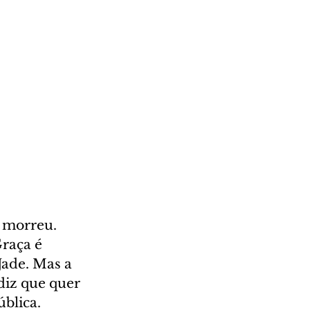
 morreu. 
raça é 
Jade. Mas a 
diz que quer 
blica. 