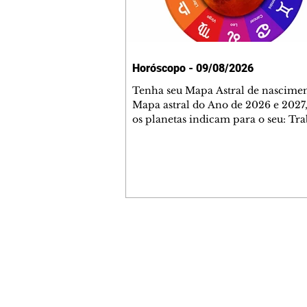
Horóscopo - 09/08/2026
Tenha seu Mapa Astral de nascimen
Mapa astral do Ano de 2026 e 2027,
os planetas indicam para o seu: Tra
Amor, Dinheiro, Saúde e Família. E
com 35 páginas. Adquira já através 
loja virtual ou na loja física: rua E
Perneta 30 – loja 21 – galeria Ceza
– centro – Curitiba. Você pode ped
também através do nosso Whatsapp
receber seu livro virtual: (41) 99719
Escute o programa Bom Dia Astral 
Contato comercial
da Rádio Cultura AM 930 e t
mmjornale@gmail.com
Telefone: (41) 99978-9956
Redação