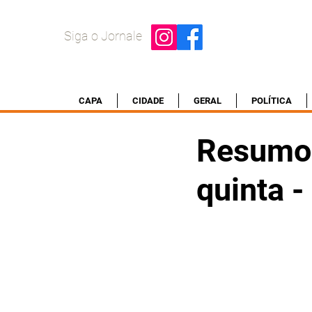
Siga o Jornale
CAPA
CIDADE
GERAL
POLÍTICA
Resumo 
quinta 