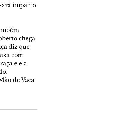
sará impacto 
também 
oberto chega 
aça diz que 
aixa com 
aça e ela 
o. 
Mão de Vaca 