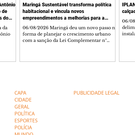
Antônio
Maringá Sustentável transforma política
IPLAN
o de
habitacional e vincula novos
calça
s do
empreendimentos a melhorias para a
06/08
cidade
delimi
a da
06/08/2026 Maringá deu um novo passo na
insta
tônio
forma de planejar o crescimento urbano
de se
com a sanção da Lei Complementar nº
de pe
res com
1.544, que institui o Programa Maringá
ou pio
Dr.
Sustentável. A nova legislação estabelece
propr
regras para a criação de Zonas Especiais de
respon
ra, 6. O
Interesse Social (Zeis) e cria um modelo
Pesqu
liam as
que une produção de moradias, ocupação
(IPLAN
inteligente do território e melhorias que
Editorias
Editais Certificados
fiscal
s
beneficiam toda a população. O principal
essas
avanço da lei é mudar a lógica de concessão
CAPA
PUBLICIDADE LEGAL
 as
de benefícios urbanísticos frente
CIDADE
GERAL
POLÍTICA
ESPORTES
POLÍCIA
MUNDO