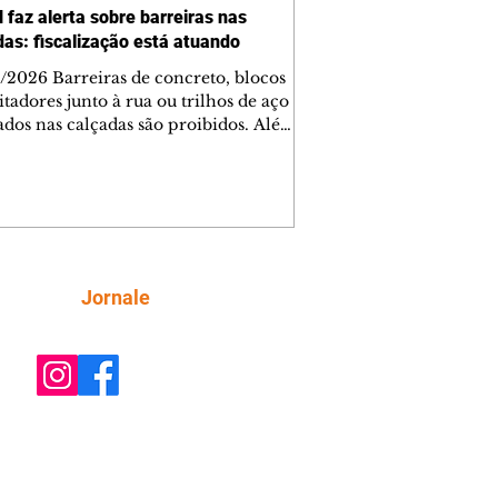
 faz alerta sobre barreiras nas
das: fiscalização está atuando
/2026 Barreiras de concreto, blocos
tadores junto à rua ou trilhos de aço
lados nas calçadas são proibidos. Além
rem obstáculos para a livre circulação
destres, essas estruturas podem causar
rar acidentes de trânsito — e os
ietários dos imóveis podem ser
sabilizados. O alerta é do Instituto de
isa e Planejamento de Ponta Grossa
), que está intensificando a
Siga
Jornale
ização sobre as calçadas, o que inclui
 barreiras. Um ca