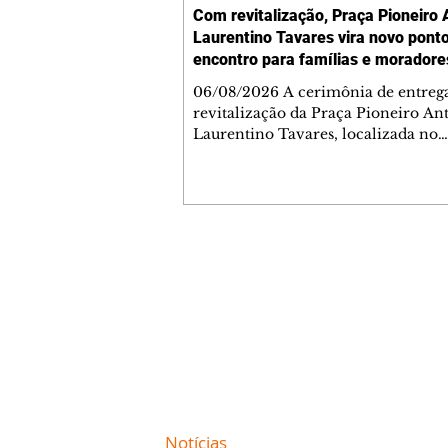
Com revitalização, Praça Pioneiro 
Laurentino Tavares vira novo pont
encontro para famílias e moradore
Jardim Liberdade
06/08/2026 A cerimônia de entreg
revitalização da Praça Pioneiro An
Laurentino Tavares, localizada no
cruzamento da Avenida dos Palma
as ruas Laudelino Pedro da Silva e 
Chrisóstomo Capinan, no Jardim
Liberdade, ocorreu nesta quinta-fei
espaço recebeu melhorias que amp
opções de lazer e convivência da
Contato comercial
comunidade, tornando a praça mai
mmjornale@gmail.com
acessível, segura e confortável para
Telefone: (41) 99978-9956
moradores de todas as idades. Entre
intervenções estão a instalação d
Redação
E-mail:
redacaojornale@gmail.com
Site de
Notícias
de Curitiba / Paraná