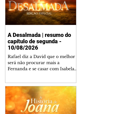
A Desalmada | resumo do
capítulo de segunda -
10/08/2026
Rafael diz a David que o melhor
será não procurar mais a
Fernanda e se casar com Isabela.
Júlia diz a Otávio que sua esposa
desconfia que ele tem uma
amante. Diante do túmulo de
Santiago, Fernanda diz que quer
justiça para ele mas, ao mesmo
tempo, se apaixonou por Rafael.
Martina critica David por ainda