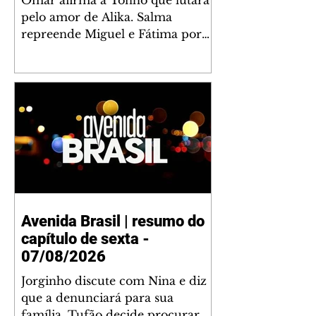
Omar afirma a Tonho que lutará
pelo amor de Alika. Salma
repreende Miguel e Fátima por
terem sido rudes com Omar.
Maria Helena aconselha Manoel
sobre seu namoro com Ana
Maria. Pressionado, Bakari revela
a Jendal que Chinua esteve em
terras inimigas. Omar pede que
Alika o acompanhe até a agência
bancária. Chinua alerta Dumi,
Akin e Ladisa sobre as
desconfianças de Jendal, que
Avenida Brasil | resumo do
sonda Pascoal sobre seu
capítulo de sexta -
conselheiro. Chinua sugere que
Kênia reveja sua decisão de se
07/08/2026
juntar aos rebel
Jorginho discute com Nina e diz
que a denunciará para sua
família. Tufão decide procurar