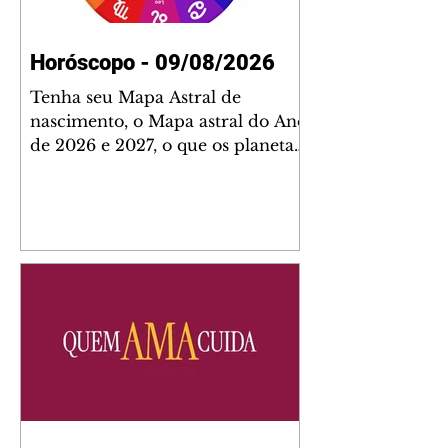
Horóscopo - 09/08/2026
Tenha seu Mapa Astral de
nascimento, o Mapa astral do Ano
de 2026 e 2027, o que os planetas
indicam para o seu: Trabalho,
Amor, Dinheiro, Saúde e Família.
Estudo com 35 páginas. Adquira
já através da nossa loja virtual ou
na loja física: rua Emiliano
Perneta 30 – loja 21 – galeria
Cezar Franco – centro –
Curitiba. Você pode pedir
também através do nosso
Whatsapp e receber seu livro
virtual: (41) 99719-0645. Escute o
programa Bom Dia Astral através