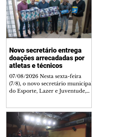
Novo secretário entrega
doações arrecadadas por
atletas e técnicos
07/08/2026 Nesta sexta-feira
(7/8), o novo secretário municipal
do Esporte, Lazer e Juventude,
José Antônio de Melo Filho, fez a
entrega de 5.873 fraldas
geriátricas arrecadadas durante a
Campanha de Atenção à Pessoa
Idosa à Fundação de Ação Social
(FAS). A doação é uma