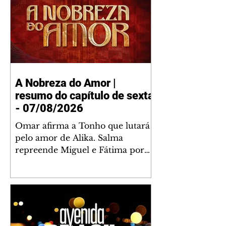
A Nobreza do Amor |
resumo do capítulo de sexta
- 07/08/2026
Omar afirma a Tonho que lutará
pelo amor de Alika. Salma
repreende Miguel e Fátima por
terem sido rudes com Omar.
Maria Helena aconselha Manoel
sobre seu namoro com Ana
Maria. Pressionado, Bakari revela
a Jendal que Chinua esteve em
terras inimigas. Omar pede que