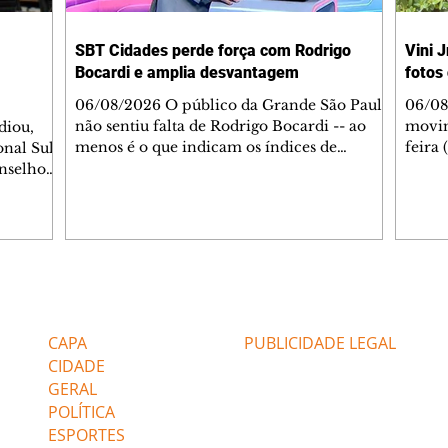
SBT Cidades perde força com Rodrigo
Vini J
Bocardi e amplia desvantagem
fotos
06/08/2026 O público da Grande São Paulo
06/08/
não sentiu falta de Rodrigo Bocardi -- ao
movim
diou,
menos é o que indicam os índices de
feira
onal Sul
audiência do SBT Cidades. Depois de uma
surpr
nselhos
estreia promissora para o histórico da faixa
Sem e
os pela
horária, mas ruim para um apresentador
Madrid
icipais
que dava picos de 15 pontos na faixa
no In
 reuniu
matinal da Globo, o novo jornalístico está
lado 
cipais
com seus primeiros sinais de que não caiu
anos.
NCME no
no gosto dos telespectadores. Em 3 dias no
entre 
de do
Editorias
Editais Certificados
ar, a atração não encontrou um piso de
espec
ências e
público e voltou a sofrer com a B
relac
ltadas ao
CAPA
PUBLICIDADE LEGAL
influ
CIDADE
GERAL
POLÍTICA
ESPORTES