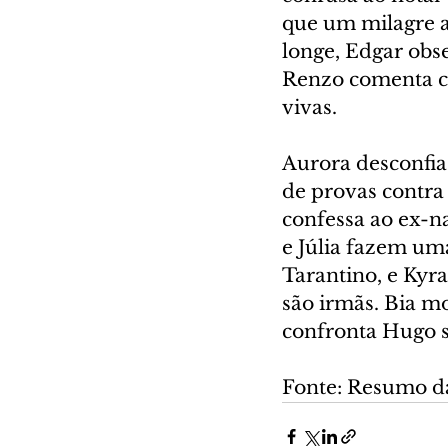
que um milagre a 
longe, Edgar obs
Renzo comenta co
vivas.
Aurora desconfia
de provas contra
confessa ao ex-n
e Júlia fazem uma
Tarantino, e Kyr
são irmãs. Bia mo
confronta Hugo s
Fonte: Resumo d