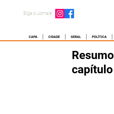
Siga o Jornale
CAPA
CIDADE
GERAL
POLÍTICA
Resumo 
capítul