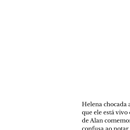
Helena chocada a
que ele está viv
de Alan comemora
confusa ao notar