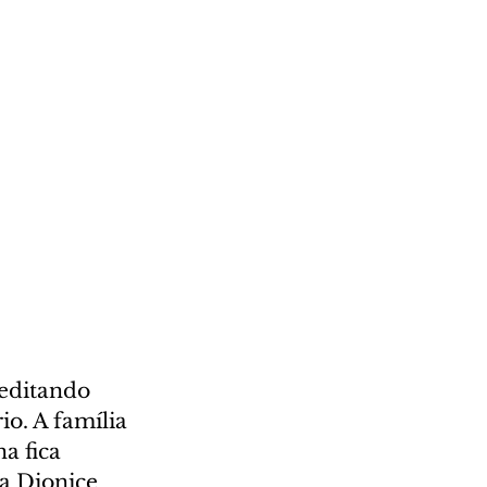
editando 
o. A família 
a fica 
a Dionice 