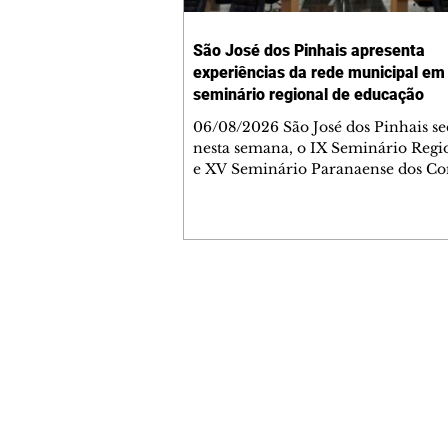
São José dos Pinhais apresenta
experiências da rede municipal em
seminário regional de educação
06/08/2026 São José dos Pinhais se
nesta semana, o IX Seminário Regi
e XV Seminário Paranaense dos Co
Municipais de Educação, promovid
União Nacional dos Conselhos Mun
de Educação (UNCME). O encontro
representantes dos Conselhos Muni
de Educação e das unidades da U
Paraná, Santa Catarina e Rio Gran
Contato comercial
Sul, promovendo a troca de experi
mmjornale@gmail.com
o debate sobre políticas públicas vo
Telefone: (41) 99978-9956
fortalecimento da educação públic
Redação
E-mail:
redacaojornale@gmail.com