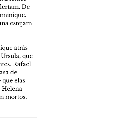
lertam. De 
ominique. 
una estejam 
ique atrás 
Úrsula, que 
es. Rafael 
asa de 
 que elas 
. Helena 
m mortos.