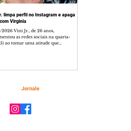
r. limpa perfil no Instagram e apaga
 com Virginia
2026 Vini Jr., de 26 anos,
entou as redes sociais na quarta-
 (5) ao tomar uma atitude que
eendeu seus 64 milhões de seguidores.
xplicação prévia, o atacante do Real
 apagou todas as fotos de seu perfil
stagram, incluindo as publicações ao
da namorada, Virginia Fonseca, de 27
 A decisão rapidamente repercutiu
os fãs do jogador, que passaram a
Siga
Jornale
ular sobre uma possível crise no
ionamento entre ele e a
enciadora.