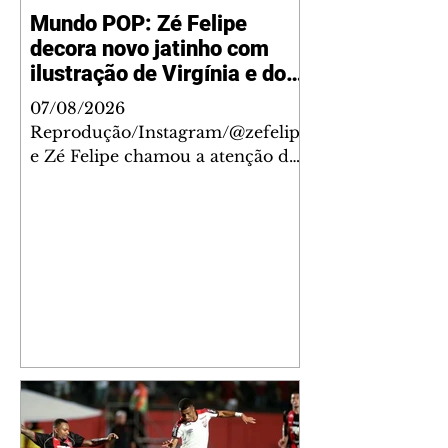
Mundo POP: Zé Felipe
decora novo jatinho com
ilustração de Virgínia e dos
filhos
07/08/2026
Reprodução/Instagram/@zefelip
e Zé Felipe chamou a atenção dos
seguidores ao revelar um detalhe
especial de sua nova aeronave. O
cantor compartilhou nesta
quinta-feira, 6, registros do
jatinho recém-adquirido e
mostrou que decidiu personalizar
o espaço com uma ilustração que
reúne Virginia Fonseca e os três
filhos que eles tiveram juntos:
Maria Alice, Maria Flor e José
Leonardo. Na imagem, aparecem
os apelidos dos integrantes da