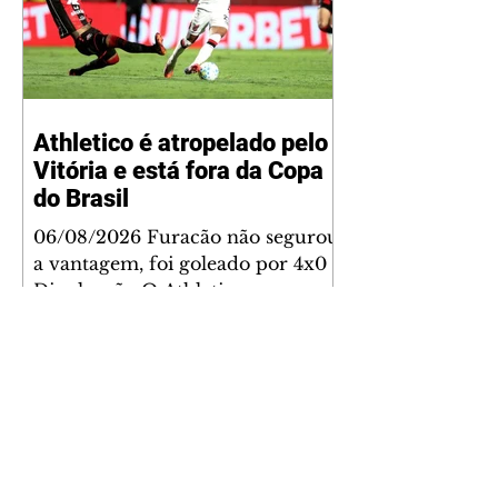
família, entre eles "Papai",
"Mamãe",
Athletico é atropelado pelo
Vitória e está fora da Copa
do Brasil
06/08/2026 Furacão não segurou
a vantagem, foi goleado por 4x0
Divulgação O Athletico encerrou
sua campanha na Copa do Brasil
nesta quinta-feira (6), em uma
noite infeliz em Salvador (BA). O
time paranaense foi superado por
4×0 pelo Vitória, no Barradão, e
viu derreter a vantagem de dois
gols que levou da Arena da