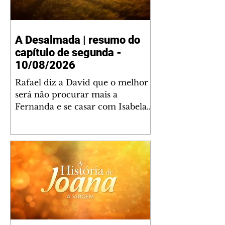
A Desalmada | resumo do
capítulo de segunda -
10/08/2026
Rafael diz a David que o melhor
será não procurar mais a
Fernanda e se casar com Isabela.
Júlia diz a Otávio que sua esposa
desconfia que ele tem uma
amante. Diante do túmulo de
Santiago, Fernanda diz que quer
justiça para ele mas, ao mesmo
tempo, se apaixonou por Rafael.
Martina critica David por ainda
não conhecer Clara e Sandra.
Fernanda confessa a Joana que