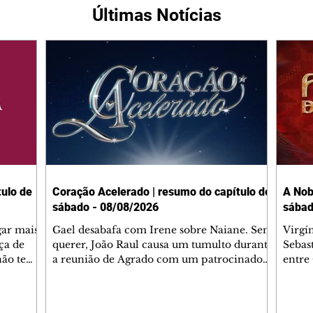
Últimas Notícias
ulo de
Coração Acelerado | resumo do capítulo de
A Nob
sábado - 08/08/2026
sábad
gar mais
Gael desabafa com Irene sobre Naiane. Sem
Virgí
ça de
querer, João Raul causa um tumulto durante
Sebas
 não tem
a reunião de Agrado com um patrocinador.
entre
ia.
Zilá orienta Osmar a seguir Cinara, que
que B
ão de
percebe a movimentação e alerta Ronei.
nega 
ntino
Palhares confronta Cinara sobre a
Tonho