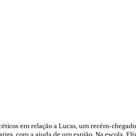
ão céticos em relação a Lucas, um recém-chegad
vestiga, com a ajuda de um espião. Na escola, Eli