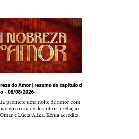
reza do Amor | resumo do capítulo de
o - 08/08/2026
nia promete uma noite de amor com
tião em troca de descobrir a relação
 Omar e Lúcia/Alika. Kênia acredita
inta esteja mesmo ao lado de Jendal, e
o convite para jantar com os dois.
 desabafa com Casemiro e conta que