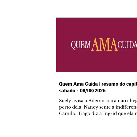
Quem Ama Cuida | resumo do capít
sábado - 08/08/2026
Suely avisa a Ademir para não che
perto dela. Nancy sente a indiferen
Camilo. Tiago diz a Ingrid que ela
competência para presidir a joalher
André conta a Pedro que a associaç
advogados expulsou Ademir. Laure