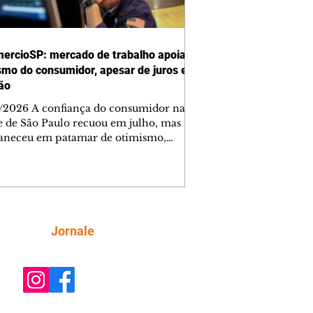
ercioSP: mercado de trabalho apoia
smo do consumidor, apesar de juros e
ção
/2026 A confiança do consumidor na
e de São Paulo recuou em julho, mas
neceu em patamar de otimismo,
ntada pelo mercado de trabalho. Ainda
, a combinação de juros elevados,
ção concentrada em itens essenciais e
comprometimento da renda vem
do as famílias a adotar uma postura
criteriosa nas decisões de compra,
Siga
Jornale
do a Federação do Comércio de Bens,
ços e Turismo do Estado de São Paulo
mercioSP). O Índice de Confiança do