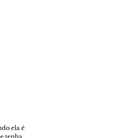
do ela é 
e tenha 