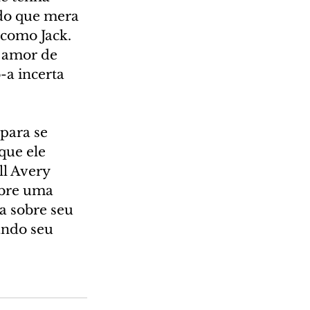
 do que mera 
como Jack. 
 amor de 
a incerta 
para se 
que ele 
ll Avery 
obre uma 
a sobre seu 
ando seu 