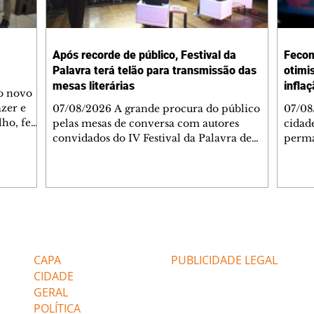
Após recorde de público, Festival da
Fecom
Palavra terá telão para transmissão das
otimi
mesas literárias
infla
 o novo
azer e
07/08/2026 A grande procura do público
07/08
lho, fez
pelas mesas de conversa com autores
cidad
s
convidados do IV Festival da Palavra de
perma
de
Curitiba levou a Fundação Cultural de
suste
 de Ação
Curitiba a ampliar a estrutura do evento. A
assim
apartida
partir desta sexta-feira (7/8), um telão com
infla
 e
transmissão simultânea será instalado na
alto 
área externa, ao lado do Teatro do
levan
 As
Memorial de Curitiba, para que mais
mais 
Editorias
Editais Certificados
s da FAS
pessoas possam acompanhar gratuitamente
segun
bém
a programação. A medida foi adotada
Servi
CAPA
PUBLICIDADE LEGAL
depois que o Teatro do Memorial, com
(Feco
CIDADE
capacidade pa
GERAL
POLÍTICA