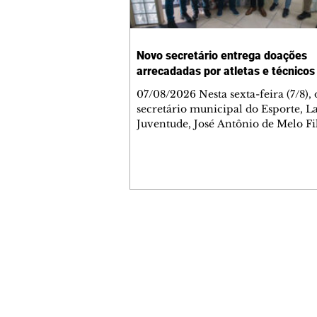
Novo secretário entrega doações
arrecadadas por atletas e técnicos
07/08/2026 Nesta sexta-feira (7/8),
secretário municipal do Esporte, L
Juventude, José Antônio de Melo Fi
a entrega de 5.873 fraldas geriátrica
arrecadadas durante a Campanha 
Atenção à Pessoa Idosa à Fundação
Social (FAS). A doação é uma contr
social de atletas, paratletas, técnicos
instituições contemplados pela Lei
Municipal de Incentivo ao Esporte.
Contato comercial
fraldas serão destinadas às unidade
mmjornale@gmail.com
que atendem pessoas idosas e tam
Telefone: (41) 99978-9956
Redação
E-mail:
redacaojornale@gmail.com