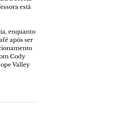
essora está 
ia, enquanto 
fé após ser 
acionamento 
com Cody 
ope Valley 