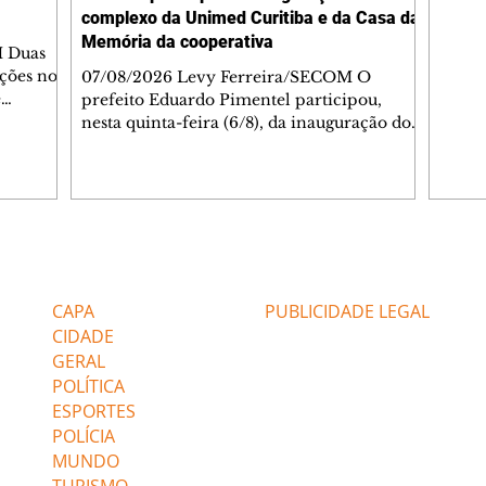
complexo da Unimed Curitiba e da Casa da
Memória da cooperativa
M Duas
ações no
07/08/2026 Levy Ferreira/SECOM O
e
prefeito Eduardo Pimentel participou,
çam às
nesta quinta-feira (6/8), da inauguração do
egiões do
novo Complexo Administrativo da Unimed
de.
Curitiba, no Tarumã. Durante a cerimônia,
ão o
também foi inaugurada a Casa da Memória
ientação
da cooperativa, espaço criado para
m os
preservar a trajetória da instituição, que
celebra 55 anos de fundação nesta mesma
Editorias
Editais Certificados
e as
data. O complexo está localizado na
Avenida Affonso Penna, 297. A nova
CAPA
PUBLICIDADE LEGAL
estrutura reúne áreas administrativas,
CIDADE
centro de treina
GERAL
POLÍTICA
ESPORTES
POLÍCIA
MUNDO