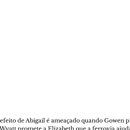
feito de Abigail é ameaçado quando Gowen pl
Wyatt promete a Elizabeth que a ferrovia ajuda