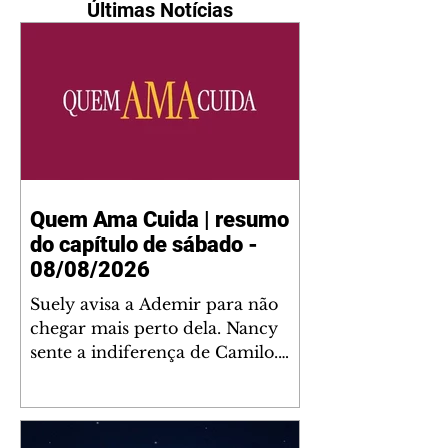
Últimas Notícias
Quem Ama Cuida | resumo
do capítulo de sábado -
08/08/2026
Suely avisa a Ademir para não
chegar mais perto dela. Nancy
sente a indiferença de Camilo.
Tiago diz a Ingrid que ela não
tem competência para presidir a
joalheria. André conta a Pedro
que a associação de advogados