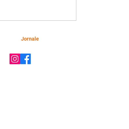
e decide prestar queixa contra
ica. Gael descobre que Naiane passou
ações sigilosas para Talita. Ronei
ra Verônica novamente e descobre
la deixou Bom Retorno. Gael se
ciona com Naiane. Valéria anuncia
e mudará de país, e Eduarda se
Siga
Jornale
upa com Sol. Palhares desconfia de
a em relação a Zilá. Ronei e Cinara
nfia