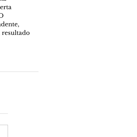
erta 
O 
dente, 
resultado 