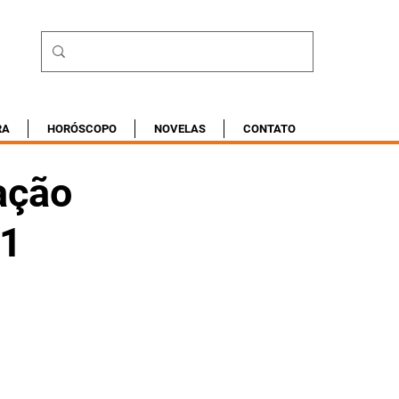
RA
HORÓSCOPO
NOVELAS
CONTATO
ação
21