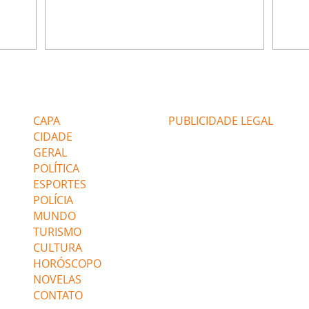
u
encontra Nina no lixão. Débora se
Janet
do,
preocupa com Jorginho. Monalisa pede que
Verôn
esteve
Olenka não a deixe sozinha. Tufão
inform
 Alika o
encontra Jorginho e o leva para casa. Max é
procu
. Chinua
hostil com Carminha. Diógenes se irrita
que e
quando Tavinho diz que não negociará o
decep
 Pascoal
passe de Roni por causa de sua sexualidade.
que s
Editorias
Editais Certificados
re que
Janaína admite para Jorginho que Lúcio e
preoc
r aos
Max estavam envolvidos na tentativa de
Cinar
CAPA
PUBLICIDADE LEGAL
assalto à
desco
CIDADE
GERAL
POLÍTICA
ESPORTES
POLÍCIA
MUNDO
TURISMO
CULTURA
HORÓSCOPO
NOVELAS
CONTATO