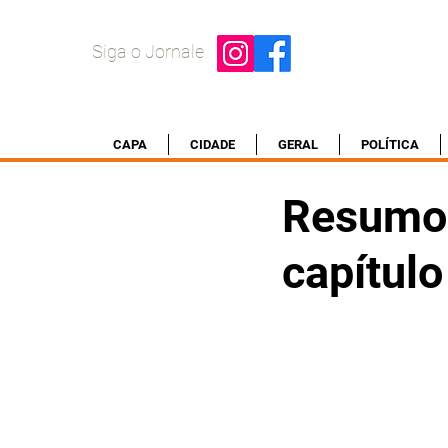
Siga o Jornale
CAPA
CIDADE
GERAL
POLÍTICA
Resumo
capítulo