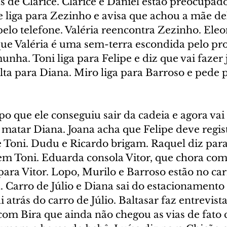
ás de Clarice. Clarice e Daniel estão preocupa
e liga para Zezinho e avisa que achou a mãe de
pelo telefone. Valéria reencontra Zezinho. Eleo
e Valéria é uma sem-terra escondida pelo pr
unha. Toni liga para Felipe e diz que vai fazer j
lta para Diana. Miro liga para Barroso e pede p
o que ele conseguiu sair da cadeia e agora vai 
 matar Diana. Joana acha que Felipe deve regis
 Toni. Dudu e Ricardo brigam. Raquel diz para
a em Toni. Eduarda consola Vitor, que chora co
a para Vitor. Lopo, Murilo e Barroso estão no ca
 Carro de Júlio e Diana sai do estacionamento 
 atrás do carro de Júlio. Baltasar faz entrevista
 com Bira que ainda não chegou as vias de fato