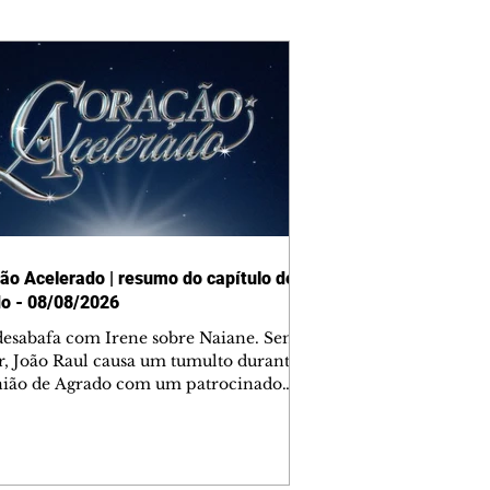
ão Acelerado | resumo do capítulo de
o - 08/08/2026
desabafa com Irene sobre Naiane. Sem
r, João Raul causa um tumulto durante
nião de Agrado com um patrocinador.
orienta Osmar a seguir Cinara, que
be a movimentação e alerta Ronei.
res confronta Cinara sobre a
imação com Ronei. Eduarda pensa