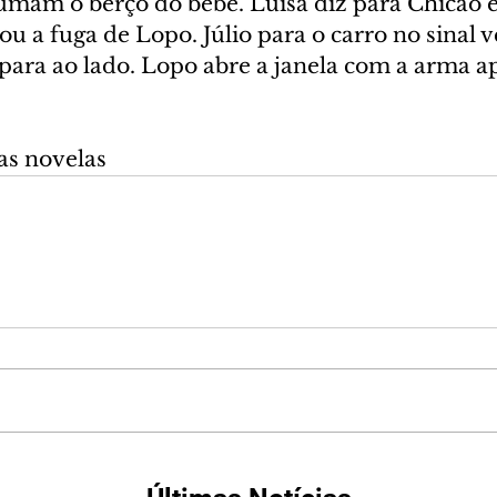
rumam o berço do bebê. Luísa diz para Chicão e
u a fuga de Lopo. Júlio para o carro no sinal 
ara ao lado. Lopo abre a janela com a arma a
as novelas