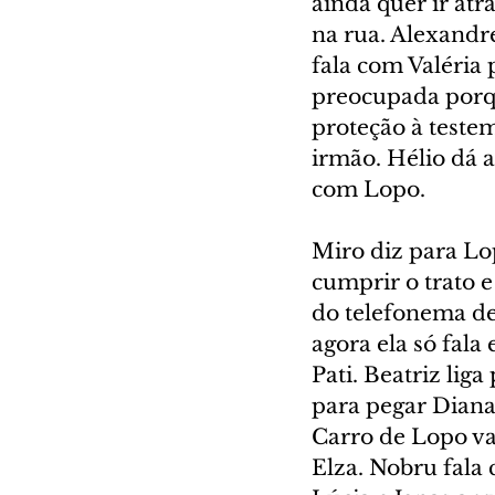
ainda quer ir atr
na rua. Alexandr
fala com Valéria 
preocupada porqu
proteção à testem
irmão. Hélio dá a
com Lopo.
Miro diz para Lop
cumprir o trato e
do telefonema de
agora ela só fal
Pati. Beatriz lig
para pegar Diana.
Carro de Lopo vai
Elza. Nobru fala