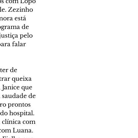
dos com Lopo 
le. Zezinho 
nora está 
ograma de 
ustiça pelo 
ara falar 
ter de 
trar queixa 
 Janice que 
m saudade de 
rro prontos 
do hospital. 
 clínica com 
 com Luana. 