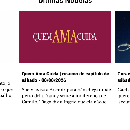
Últimas Notícias
Quem Ama Cuida | resumo do capítulo de
Coraç
sábado - 08/08/2026
sábad
to, o
 o que
Suely avisa a Ademir para não chegar mais
Gael 
balho,
perto dela. Nancy sente a indiferença de
quere
studo
Camilo. Tiago diz a Ingrid que ela não tem
a reu
da nossa
competência para presidir a joalheria.
Zilá 
miliano
André conta a Pedro que a associação de
perce
r Franco
advogados expulsou Ademir. Laurentino
Palha
ir
contrata Adriana para servir no
aprox