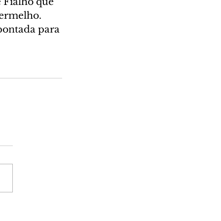
 Fialho que 
vermelho. 
pontada para 