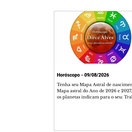
Horóscopo - 09/08/2026
Tenha seu Mapa Astral de nascimen
Mapa astral do Ano de 2026 e 2027,
os planetas indicam para o seu: Tra
Amor, Dinheiro, Saúde e Família. E
com 35 páginas. Adquira já através 
loja virtual ou na loja física: rua E
Perneta 30 – loja 21 – galeria Ceza
– centro – Curitiba. Você pode ped