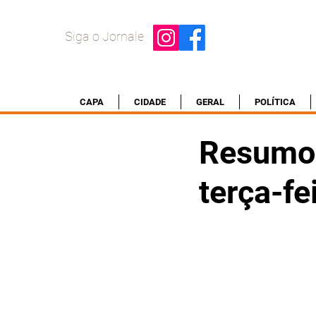
Siga o Jornale
CAPA
CIDADE
GERAL
POLÍTICA
Resumo 
terça-fe