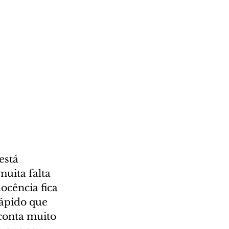
está 
muita falta 
ocência fica 
rápido que 
conta muito 