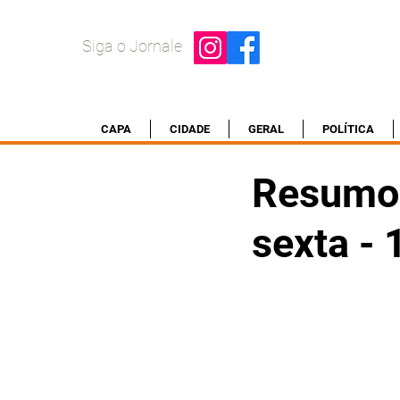
Siga o Jornale
CAPA
CIDADE
GERAL
POLÍTICA
Resumo 
sexta -