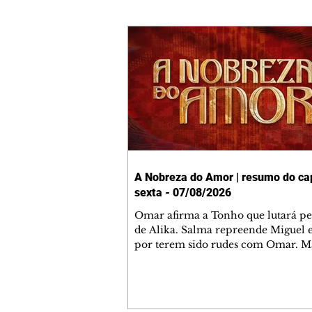
A Nobreza do Amor | resumo do cap
sexta - 07/08/2026
Omar afirma a Tonho que lutará p
de Alika. Salma repreende Miguel 
por terem sido rudes com Omar. M
Helena aconselha Manoel sobre se
namoro com Ana Maria. Pressiona
Bakari revela a Jendal que Chinua 
em terras inimigas. Omar pede que