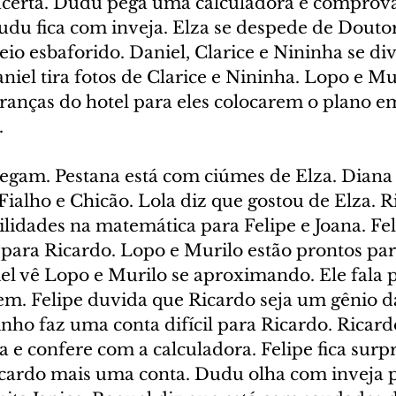
o acerta. Dudu pega uma calculadora e comprova
udu fica com inveja. Elza se despede de Doutor
io esbaforido. Daniel, Clarice e Nininha se di
aniel tira fotos de Clarice e Nininha. Lopo e Mu
anças do hotel para eles colocarem o plano em
.
hegam. Pestana está com ciúmes de Elza. Diana
Fialho e Chicão. Lola diz que gostou de Elza. R
ilidades na matemática para Felipe e Joana. Fe
 para Ricardo. Lopo e Murilo estão prontos par
l vê Lopo e Murilo se aproximando. Ele fala p
em. Felipe duvida que Ricardo seja um gênio d
nho faz uma conta difícil para Ricardo. Ricard
a e confere com a calculadora. Felipe fica surpr
cardo mais uma conta. Dudu olha com inveja p