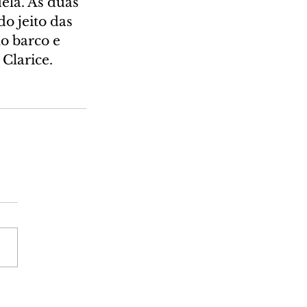
ela. As duas 
o jeito das 
o barco e 
 Clarice.