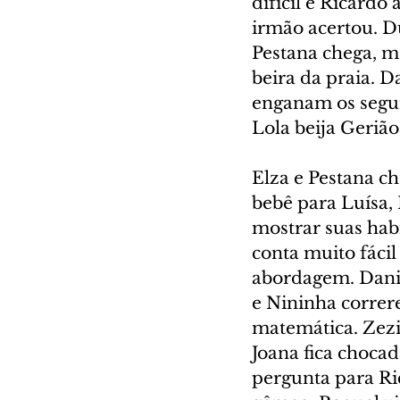
difícil e Ricard
irmão acertou. D
Pestana chega, me
beira da praia. D
enganam os segur
Lola beija Gerião
Elza e Pestana c
bebê para Luísa, 
mostrar suas hab
conta muito fácil
abordagem. Danie
e Nininha correr
matemática. Zezi
Joana fica chocad
pergunta para Ri