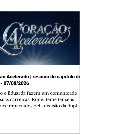
ão Acelerado | resumo do capítulo de
 - 07/08/2026
o e Eduarda fazem um comunicado
suas carreiras. Ronei teme ter seus
ios impactados pela decisão da dupla.
e decide prestar queixa contra
ica. Gael descobre que Naiane passou
ações sigilosas para Talita. Ronei
ra Verônica novamente e descobre