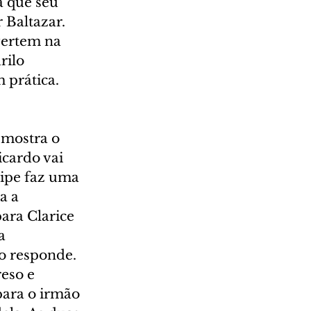
 que seu 
 Baltazar. 
vertem na 
rilo 
 prática. 
 mostra o 
icardo vai 
lipe faz uma 
a a 
ara Clarice 
a 
o responde. 
eso e 
ara o irmão 