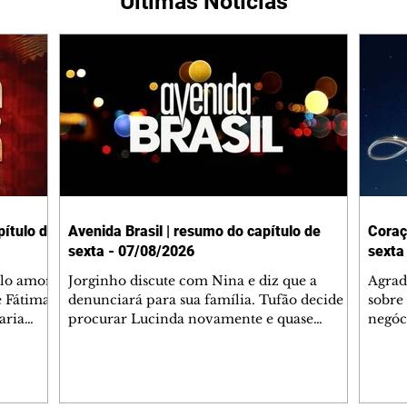
Últimas Notícias
ítulo de
Avenida Brasil | resumo do capítulo de
Coraç
sexta - 07/08/2026
sexta
elo amor
Jorginho discute com Nina e diz que a
Agrad
e Fátima
denunciará para sua família. Tufão decide
sobre 
aria
procurar Lucinda novamente e quase
negóc
u
encontra Nina no lixão. Débora se
Janet
do,
preocupa com Jorginho. Monalisa pede que
Verôn
esteve
Olenka não a deixe sozinha. Tufão
inform
 Alika o
encontra Jorginho e o leva para casa. Max é
procu