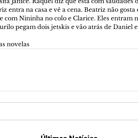
ita Janice. Raquel diz que está com saudades d
iz entra na casa e vê a cena. Beatriz não gosta d
e com Nininha no colo e Clarice. Eles entram n
ilo pegam dois jetskis e vão atrás de Daniel e
as novelas