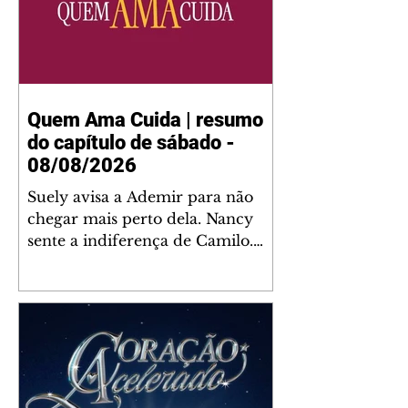
Quem Ama Cuida | resumo
do capítulo de sábado -
08/08/2026
Suely avisa a Ademir para não
chegar mais perto dela. Nancy
sente a indiferença de Camilo.
Tiago diz a Ingrid que ela não
tem competência para presidir a
joalheria. André conta a Pedro
que a associação de advogados
expulsou Ademir. Laurentino
contrata Adriana para servir no
restaurante. Adriana vê Pedro e