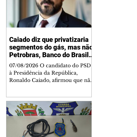
Caiado diz que privatizaria
segmentos do gás, mas não
Petrobras, Banco do Brasil e
Caixa
07/08/2026 O candidato do PSD
à Presidência da República,
Ronaldo Caiado, afirmou que não
privatizaria a Petrobras, o Banco
do Brasil e a Caixa Econômica
Federal, mas admitiu a
privatização de segmentos do gás,
se eleito. As declarações
ocorreram nesta sexta-feira, 7,
durante sabatina da GloboNews.