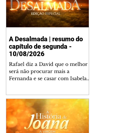
A Desalmada | resumo do
capítulo de segunda -
10/08/2026
Rafael diz a David que o melhor
será não procurar mais a
Fernanda e se casar com Isabela.
Júlia diz a Otávio que sua esposa
desconfia que ele tem uma
amante. Diante do túmulo de
Santiago, Fernanda diz que quer
justiça para ele mas, ao mesmo
tempo, se apaixonou por Rafael.
Martina critica David por ainda