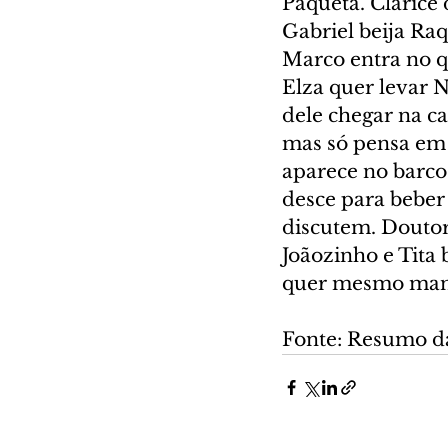
Paquetá. Clarice 
Gabriel beija Raq
Marco entra no qu
Elza quer levar N
dele chegar na c
mas só pensa em C
aparece no barco 
desce para beber
discutem. Doutor
Joãozinho e Tita 
quer mesmo mante
Fonte: Resumo d