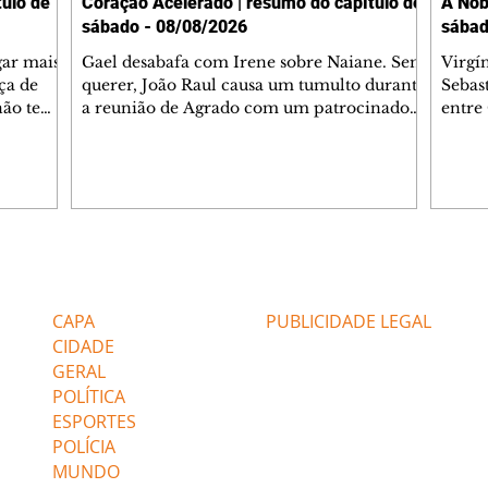
ulo de
Coração Acelerado | resumo do capítulo de
A Nob
sábado - 08/08/2026
sábad
gar mais
Gael desabafa com Irene sobre Naiane. Sem
Virgí
ça de
querer, João Raul causa um tumulto durante
Sebas
 não tem
a reunião de Agrado com um patrocinador.
entre
ia.
Zilá orienta Osmar a seguir Cinara, que
que B
ão de
percebe a movimentação e alerta Ronei.
nega 
ntino
Palhares confronta Cinara sobre a
Tonho
aproximação com Ronei. Eduarda pensa
a fam
una no
em pedir a Valéria para ficar com Sol. Gael
com O
a. Dora
decide terminar com Naiane. João Raul
e é d
m
inventa para Agrado que não está
comen
Editorias
Editais Certificados
Lyris
conseguindo conviver com seu sucesso, e
tungs
urante de
termina o relacionamento dos dois.
Dióge
CAPA
PUBLICIDADE LEGAL
CIDADE
GERAL
POLÍTICA
ESPORTES
POLÍCIA
MUNDO