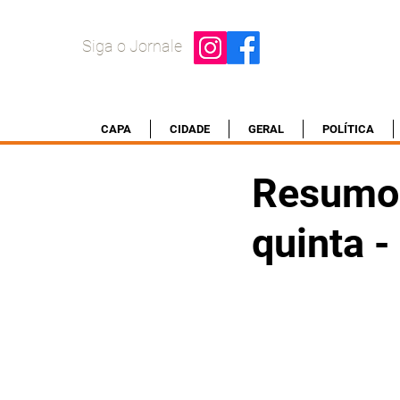
Siga o Jornale
CAPA
CIDADE
GERAL
POLÍTICA
Resumo 
quinta 