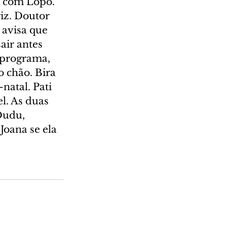
a com Lopo. 
riz. Doutor 
 avisa que 
air antes 
 programa, 
o chão. Bira 
natal. Pati 
l. As duas 
Dudu, 
Joana se ela 