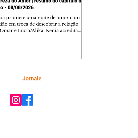
reza do Amor | resumo do capítulo de
o - 08/08/2026
nia promete uma noite de amor com
tião em troca de descobrir a relação
 Omar e Lúcia/Alika. Kênia acredita
inta esteja mesmo ao lado de Jendal, e
o convite para jantar com os dois.
 desabafa com Casemiro e conta que
ília de Lúcia/Alika tem uma dívida
mar. Ana Maria vai à casa de Manoel
estratada por Fortunato. José e Omar
tam sobre a possível jazida de
Siga
Jornale
tênio na região. Virgínia provoca
nes na frente de Marta. Binta s