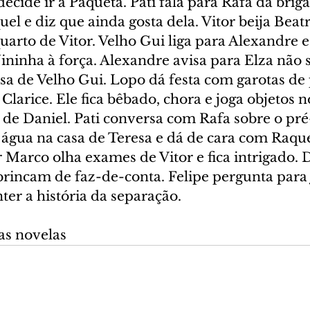
decide ir à Paquetá. Pati fala para Rafa da brig
uel e diz que ainda gosta dela. Vitor beija Beat
arto de Vitor. Velho Gui liga para Alexandre e
ininha à força. Alexandre avisa para Elza não s
asa de Velho Gui. Lopo dá festa com garotas de
larice. Ele fica bêbado, chora e joga objetos n
de Daniel. Pati conversa com Rafa sobre o pré-
 água na casa de Teresa e dá de cara com Raque
 Marco olha exames de Vitor e fica intrigado. 
brincam de faz-de-conta. Felipe pergunta para 
r a história da separação.
as novelas