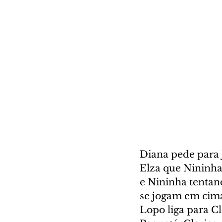
Diana pede para J
Elza que Nininha 
e Nininha tentand
se jogam em cima
Lopo liga para C