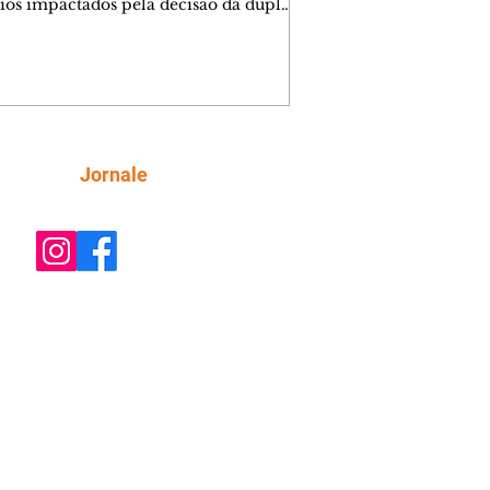
ios impactados pela decisão da dupla.
e decide prestar queixa contra
ica. Gael descobre que Naiane passou
ações sigilosas para Talita. Ronei
ra Verônica novamente e descobre
la deixou Bom Retorno. Gael se
ciona com Naiane. Valéria anuncia
e mudará de país, e Eduarda se
Siga
Jornale
upa com Sol. Palhares desconfia de
a em relação a Zilá. Ronei e Cinara
nfia