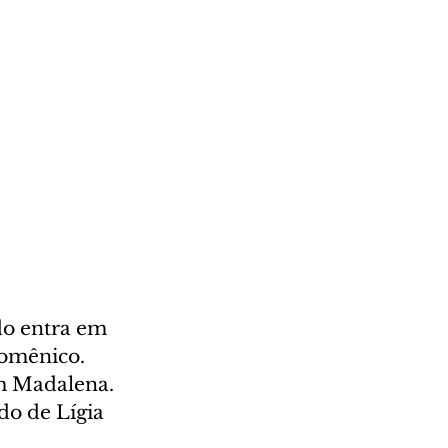
o entra em 
omênico. 
m Madalena. 
do de Lígia 