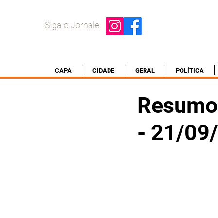
Siga o Jornale
CAPA
CIDADE
GERAL
POLÍTICA
Resumo 
- 21/09