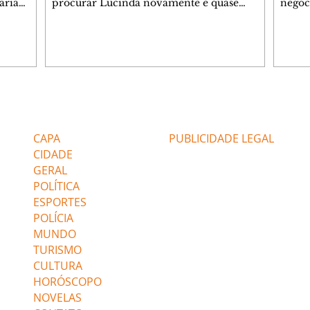
aria
procurar Lucinda novamente e quase
negóc
u
encontra Nina no lixão. Débora se
Janet
do,
preocupa com Jorginho. Monalisa pede que
Verôn
esteve
Olenka não a deixe sozinha. Tufão
inform
 Alika o
encontra Jorginho e o leva para casa. Max é
procu
. Chinua
hostil com Carminha. Diógenes se irrita
que e
quando Tavinho diz que não negociará o
decep
 Pascoal
passe de Roni por causa de sua sexualidade.
que s
Editorias
Editais Certificados
re que
Janaína admite para Jorginho que Lúcio e
preoc
r aos
Max estavam envolvidos na tentativa de
Cinar
CAPA
PUBLICIDADE LEGAL
assalto à
desco
CIDADE
GERAL
POLÍTICA
ESPORTES
POLÍCIA
MUNDO
TURISMO
CULTURA
HORÓSCOPO
NOVELAS